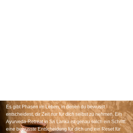
GANZHEITLICHE HEILKUNST FÜR KÖRPER, GEIST UND
BALANCE
Ayurveda
Sri Lanka
Es gibt Phasen im Leben, in denen du bewusst
entscheidest, dir Zeit nur für dich selbst zu nehmen. Ein
Ayurveda-Retreat in Sri Lanka ist genau solch ein Schritt:
eine bewusste Entscheidung für dich und ein Reset für