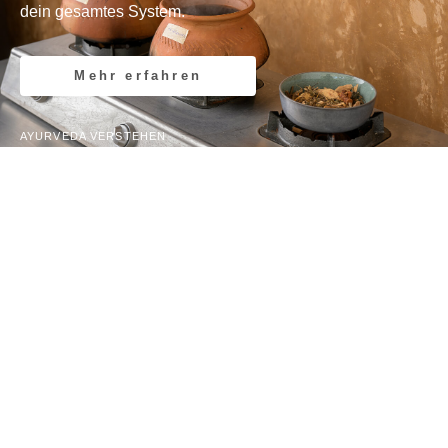
dein gesamtes System.
Mehr erfahren
AYURVEDA VERSTEHEN
Ayurveda-Lexikon
Finde zurück zu dir
selbst -
mit authentischem Ayurveda in Sri
Lanka