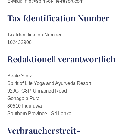
E-Mail: info@spirit-of-life-resort.com
Tax Identification Number
Tax Identification Number:
102432908
Redaktionell verantwortlich
Beate Stotz
Spirit of Life Yoga and Ayurveda Resort
92JG+G8P, Unnamed Road
Gonagala Pura
80510 Induruwa
Southern Province - Sri Lanka
Verbraucher­streit­