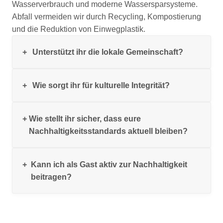
Wasserverbrauch und moderne Wassersparsysteme.
Abfall vermeiden wir durch Recycling, Kompostierung
und die Reduktion von Einwegplastik.
Unterstützt ihr die lokale Gemeinschaft?
Wie sorgt ihr für kulturelle Integrität?
Ja, wir beziehen Lebensmittel und Dienstleistungen
bevorzugt von lokalen Bauern und Handwerkern,
schaffen faire Arbeitsplätze und fördern kulturelle
Wie stellt ihr sicher, dass eure
Unsere Gäste werden über lokale Bräuche, heilige
Projekte. So stärken wir die Region und sichern
Nachhaltigkeitsstandards aktuell bleiben?
Stätten und respektvollen Umgang mit der Natur
nachhaltige Partnerschaften.
informiert. So entsteht ein achtsames Reiseerlebnis, das
Tradition und Regeneration miteinander verbindet.
Kann ich als Gast aktiv zur Nachhaltigkeit
Nachhaltigkeit ist ein fortlaufender Prozess. Wir
beitragen?
überprüfen unsere Ziele regelmäßig, schulen das Team
kontinuierlich und orientieren uns an den Kriterien des
Global Sustainable Tourism Council (GSTC), um die
Absolut. Wir ermutigen unsere Gäste zu bewusstem
Standards laufend zu verbessern.