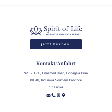
Wasser- und Energieverbrauch, Mülltrennung und
respektvollem Verhalten gegenüber Natur und Kultur.
Jeder Beitrag unterstützt ein verantwortungsvolles
Retreat-Erlebnis.
jetzt buchen
Kontakt/Anfahrt
92JG+G8P, Unnamed Road, Gonagala Pura
80510, Induruwa Southern Province
Sri Lanka