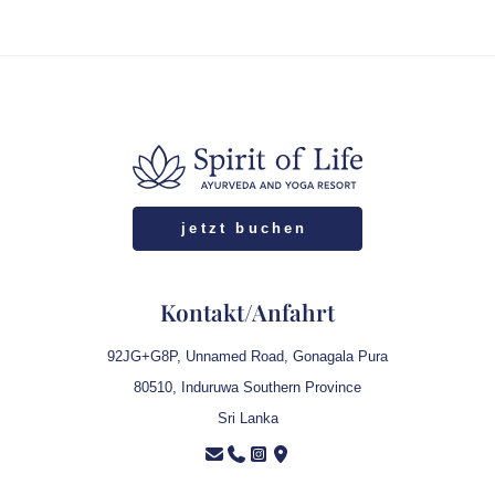
Der Ablauf ist bewusst flexibel: Yoga am Morgen, freie
Zeit, Ayurveda-Anwendungen und Momente der Ruhe –
angepasst an eure Gruppe und euren Rhythmus.
jetzt buchen
Kontakt/Anfahrt
92JG+G8P, Unnamed Road, Gonagala Pura
80510, Induruwa Southern Province
Sri Lanka