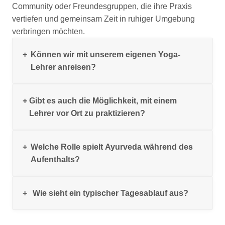
Community oder Freundesgruppen, die ihre Praxis
vertiefen und gemeinsam Zeit in ruhiger Umgebung
verbringen möchten.
Können wir mit unserem eigenen Yoga-
Lehrer anreisen?
Gibt es auch die Möglichkeit, mit einem
Ja, das ist jederzeit möglich. Ihr gestaltet euer Retreat
Lehrer vor Ort zu praktizieren?
selbst, während wir euch im Hintergrund organisatorisch
unterstützen.
Welche Rolle spielt Ayurveda während des
Ja, unser erfahrener Yoga-Lehrer begleitet eure Gruppe
Aufenthalts?
mit individuell abgestimmten Einheiten, ergänzt durch
Meditation und Ayurveda.
Wie sieht ein typischer Tagesablauf aus?
Ayurveda kann flexibel in euren Aufenthalt integriert
werden und unterstützt die Regeneration sowie die
Wirkung eurer Yoga-Praxis.