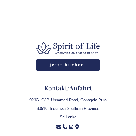
Die frisch geernteten Kräuter dienen als Grundlage für
Kasaya – ayurvedische Kräutertees und Öle, die
individuell auf dein Dosha-Profil abgestimmt werden, um
Entgiftung, Entspannung und Zellregeneration zu
fördern.
jetzt buchen
Kontakt/Anfahrt
92JG+G8P, Unnamed Road, Gonagala Pura
80510, Induruwa Southern Province
Sri Lanka