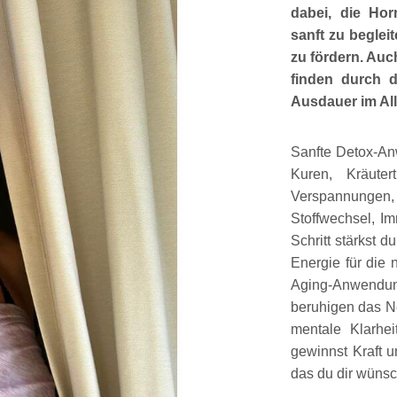
dabei, die Hor
sanft zu beglei
zu fördern. Auc
finden durch d
Ausdauer im All
Sanfte Detox-An
Kuren, Kräute
Verspannungen,
Stoffwechsel, I
Schritt stärkst 
Energie für die 
Aging-Anwendun
beruhigen das N
mentale Klarhei
gewinnst Kraft u
das du dir wünsc