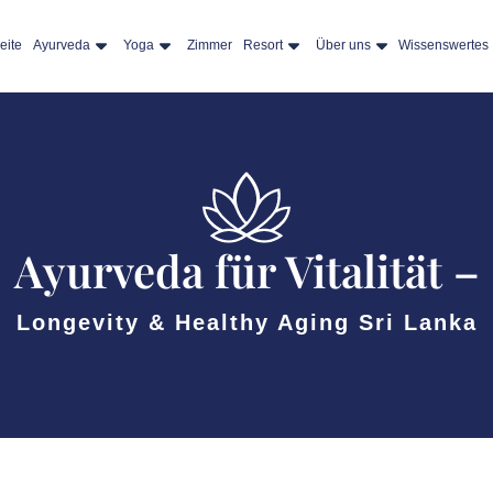
eite
Ayurveda
Yoga
Zimmer
Resort
Über uns
Wissenswertes
Ayurveda für Vitalität –
Longevity & Healthy Aging Sri Lanka