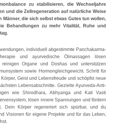
monbalance zu stabilisieren, die Wechseljahre
ten und die Zellregeneration auf natürliche Weise
h Männer, die sich selbst etwas Gutes tun wollen,
ie Behandlungen zu mehr Vitalität, Ruhe und
tag.
wendungen, individuell abgestimmte Panchakarma-
rtherapie und ayurvedische Ölmassagen lösen
 reinigen Organe und Doshas und unterstützen
mmunsystem sowie Hormongleichgewicht. Schritt für
du Körper, Geist und Lebensfreude und schöpfst neue
nächsten Lebensabschnitte. Gezielte Ayurveda-Anti-
gen wie Shirodhara, Abhyanga und Kati Vasti
ervensystem, lösen innere Spannungen und fördern
t. Dein Körper regeneriert sich spürbar, und du
nd Visionen für eigene Projekte und für das Leben,
hst.